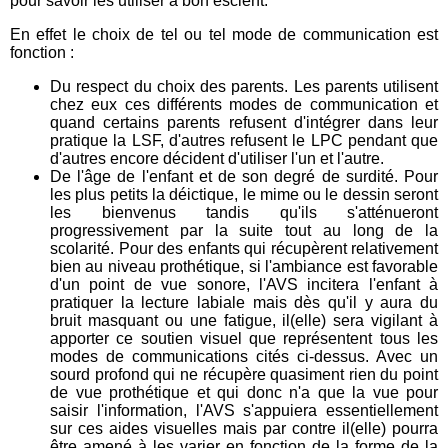
pour savoir les utiliser à bon escient.
En effet le choix de tel ou tel mode de communication est
fonction :
Du respect du choix des parents. Les parents utilisent
chez eux ces différents modes de communication et
quand certains parents refusent d'intégrer dans leur
pratique la LSF, d'autres refusent le LPC pendant que
d'autres encore décident d'utiliser l'un et l'autre.
De l'âge de l'enfant et de son degré de surdité. Pour
les plus petits la déictique, le mime ou le dessin seront
les bienvenus tandis qu'ils s'atténueront
progressivement par la suite tout au long de la
scolarité. Pour des enfants qui récupèrent relativement
bien au niveau prothétique, si l'ambiance est favorable
d'un point de vue sonore, l'AVS incitera l'enfant à
pratiquer la lecture labiale mais dès qu'il y aura du
bruit masquant ou une fatigue, il(elle) sera vigilant à
apporter ce soutien visuel que représentent tous les
modes de communications cités ci-dessus. Avec un
sourd profond qui ne récupère quasiment rien du point
de vue prothétique et qui donc n'a que la vue pour
saisir l'information, l'AVS s'appuiera essentiellement
sur ces aides visuelles mais par contre il(elle) pourra
être amené à les varier en fonction de la forme de la